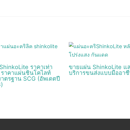
 ShinkoLite ราคาเท่า
ขายแผ่น ShinkoLite แ
? ราคาแผ่นชินโคไลท์
บริการขนส่งแบบมืออาช
าตรฐาน SCG (อัพเดตปี
)