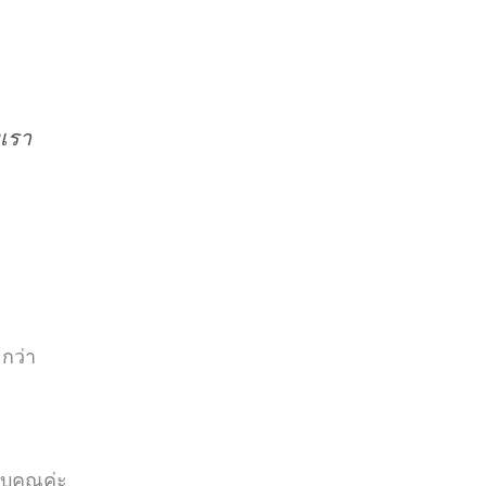
งเรา
กว่า
บคุณค่ะ