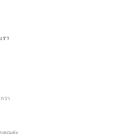
งเรา
กว่า
บคุณค่ะ