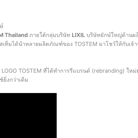
ษ์
 Thailand
ภายใต้กลุ่มบริษัท
LIXIL
บริษัทยักษ์ใหญ่ด้านผล
อสเท็มได้นำหลายผลิตภัณฑ์ของ TOSTEM มาโชว์ให้กับเจ้าขอ
นำ LOGO TOSTEM ที่ได้ทำการรีแบรนด์ (rebranding) ใหม่
ยิ่งกว่าเดิม