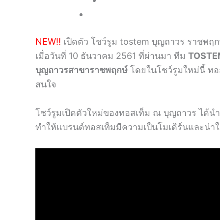
NEW!!
เปิดตัว โชว์รูม tostem บุญถาวร ราชพฤก
เมื่อวันที่ 10 ธันวาคม 2561 ที่ผ่านมา ทีม
TOSTEM
บุญถาวรสาขาราชพฤกษ์
โดยในโชว์รูมใหม่นี้ ท
สนใจ
โชว์รูมเปิดตัวใหม่ของทอสเท็ม ณ​ บุญถาวร ได้
ทำให้แบรนด์ทอสเท็มมีความเป็นโมเดิร์นและน่าใช้