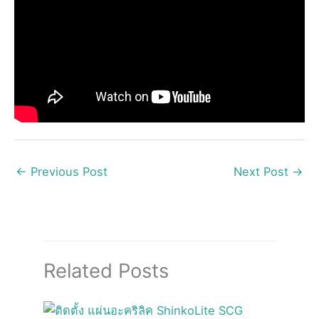
←
Previous Post
Next Post
→
Related Posts