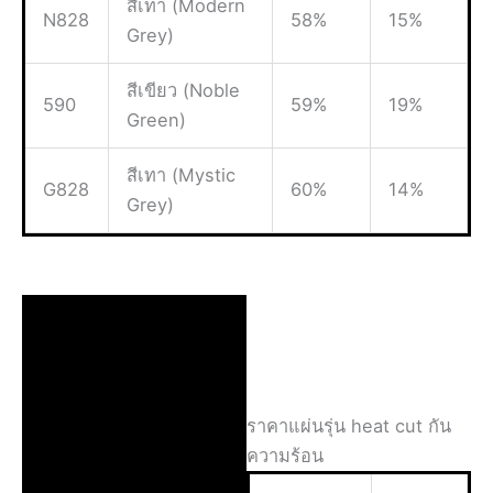
สีเทา (Modern
N828
58%
15%
Grey)
สีเขียว (Noble
590
59%
19%
Green)
สีเทา (Mystic
G828
60%
14%
Grey)
ราคาแผ่นรุ่น heat cut กัน
ความร้อน