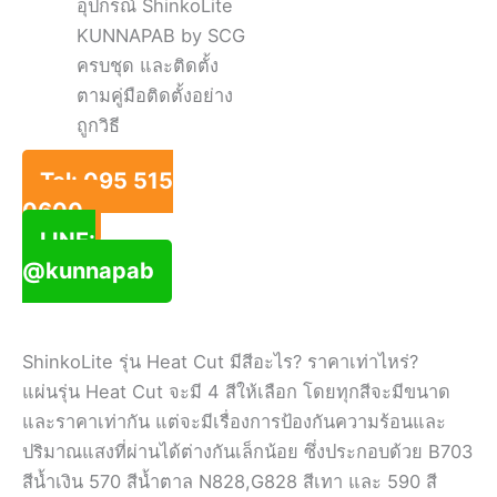
อุปกรณ์ ShinkoLite
KUNNAPAB by SCG
ครบชุด และติดตั้ง
ตามคู่มือติดตั้งอย่าง
ถูกวิธี
Tel: 095 515
0600
LINE:
@kunnapab
ShinkoLite รุ่น Heat Cut มีสีอะไร? ราคาเท่าไหร่?
แผ่นรุ่น Heat Cut จะมี 4 สีให้เลือก โดยทุกสีจะมีขนาด
และราคาเท่ากัน แต่จะมีเรื่องการป้องกันความร้อนและ
ปริมาณแสงที่ผ่านได้ต่างกันเล็กน้อย ซึ่งประกอบด้วย B703
สีน้ำเงิน 570 สีน้ำตาล N828,G828 สีเทา และ 590 สี