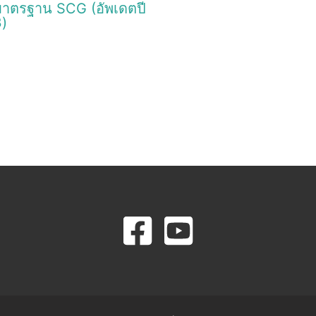
าตรฐาน SCG (อัพเดตปี
)