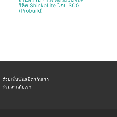
งานอบรม การติดตั้งแผ่นอะค
ริลิค ShinkoLite โดย SCG
(Probuild)
ร่วมเป็นพันธมิตรกับเรา
ร่วมงานกับเรา