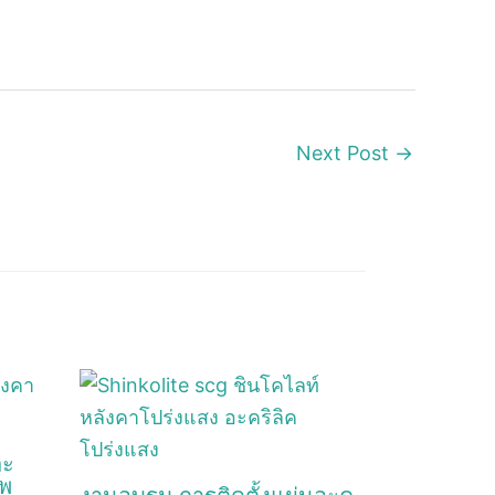
Next Post
→
ละ
ีพ