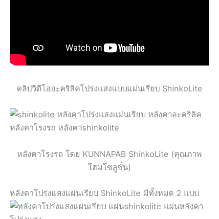
คลิปวีดีโออะคริลิคโปร่งแสงแบบแผ่นเรียบ ShinkoLite
หลังคาโรงรถ โดย KUNNAPAB ShinkoLite (คุณภาพ
โฮมโซลูชั่น)
หลังคาโปร่งแสงแผ่นเรียบ ShinkoLite มีทั้งหมด 2 แบบ