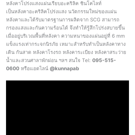
หลังคาโปร่งแสงแผ่นเรียบอะคริลิค ชินโคไลท์
เป็นหลังคาอะคริลิคโปร่งแสง นวัตกรรมใหม่ของแผ่น
หลังคาและได้รับมาตรฐานการผลิตจาก SCG สามารถ
กรองแสงและกันความร้อนได้ จึงทำให้รู้สึกโปร่งสบายขึ้น
เมื่ออยู่บริเวณพื้นที่หลังคา ความหนาของแผ่นอยู่ที่ 6 mm
แข็งแรงเท่ากระจกนิรภัย เหมาะสำหรับทำเป็นหลังคาทาง
เดิน กันสาด หลังคาโรงรถ หลังคาระเบียง หลังคาสระว่าย
น้ำและสวนศาลาพักผ่อน ฯลฯ สนใจ Tel:
095-515-
0600
หรือแอดไลน์
@kunnapab