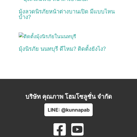
มุ้งลวดนิรภัยหน้าต่างบานเปิด มีแบบไหน
บ้าง?
มุ้งนิรภัย นนทบุรี ดีไหม? ติดตั้งยังไง?
บริษัท คุณภาพ โฮมโซลูชั่น จำกัด
LINE: @kunnapab