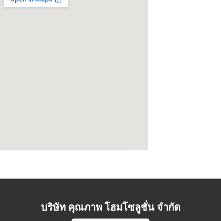
บริษัท คุณภาพ โฮมโซลูชั่น จำกัด