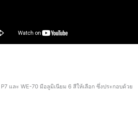
 P7 และ WE-70 มีอลูมิเนียม 6 สีให้เลือก ซึ่งประกอบด้วย