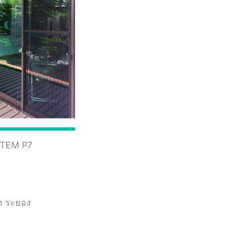
OSTEM P7
m ระยอง