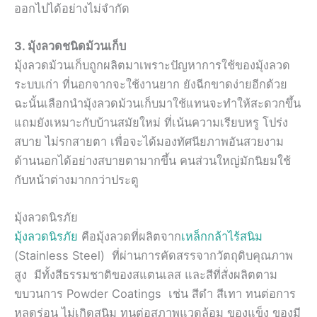
ออกไปได้อย่างไม่จำกัด
3. มุ้งลวดชนิดม้วนเก็บ
มุ้งลวดม้วนเก็บถูกผลิตมาเพราะปัญหาการใช้ของมุ้งลวด
ระบบเก่า ที่นอกจากจะใช้งานยาก ยังฉีกขาดง่ายอีกด้วย
ฉะนั้นเลือกนำมุ้งลวดม้วนเก็บมาใช้แทนจะทำให้สะดวกขึ้น
แถมยังเหมาะกับบ้านสมัยใหม่ ที่เน้นความเรียบหรู โปร่ง
สบาย ไม่รกสายตา เพื่อจะได้มองทัศนียภาพอันสวยงาม
ด้านนอกได้อย่างสบายตามากขึ้น คนส่วนใหญ่มักนิยมใช้
กับหน้าต่างมากกว่าประตู
มุ้งลวดนิรภัย
มุ้งลวดนิรภัย
คือมุ้งลวดที่ผลิตจาก
เหล็กกล้าไร้สนิม
(Stainless Steel) ที่ผ่านการคัดสรรจากวัตถุดิบคุณภาพ
สูง มีทั้งสีธรรมชาติของสแตนเลส และสีที่สั่งผลิตตาม
ขบวนการ Powder Coatings เช่น สีดำ สีเทา ทนต่อการ
หลุดร่อน ไม่เกิดสนิม ทนต่อสภาพแวดล้อม ของแข็ง ของมี