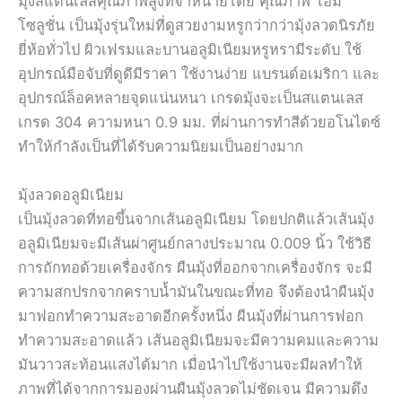
มุ้งสแตนเลสคุณภาพสูงที่จำหน่ายโดย คุณภาพ โฮม
โซลูชั่น เป็นมุ้งรุ่นใหม่ที่ดูสวยงามหรูกว่ากว่ามุ้งลวดนิรภัย
ยี่ห้อทั่วไป ผิวเฟรมและบานอลูมิเนียมหรูหรามีระดับ ใช้
อุปกรณ์มือจับที่ดูดีมีราคา ใช้งานง่าย แบรนด์อเมริกา และ
อุปกรณ์ล็อคหลายจุดแน่นหนา เกรดมุ้งจะเป็นสแตนเลส
เกรด 304 ความหนา 0.9 มม. ที่ผ่านการทำสีด้วยอโนไดซ์
ทำให้กำลังเป็นที่ได้รับความนิยมเป็นอย่างมาก
มุ้งลวดอลูมิเนียม
เป็นมุ้งลวดที่ทอขึ้นจากเส้นอลูมิเนียม โดยปกติแล้วเส้นมุ้ง
อลูมิเนียมจะมีเส้นผ่าศูนย์กลางประมาณ 0.009 นิ้ว ใช้วิธี
การถักทอด้วยเครื่องจักร ผืนมุ้งที่ออกจากเครื่องจักร จะมี
ความสกปรกจากคราบน้ำมันในขณะที่ทอ จึงต้องนำผืนมุ้ง
มาฟอกทำความสะอาดอีกครั้งหนึ่ง ผืนมุ้งที่ผ่านการฟอก
ทำความสะอาดแล้ว เส้นอลูมิเนียมจะมีความคมและความ
มันวาวสะท้อนแสงได้มาก เมื่อนำไปใช้งานจะมีผลทำให้
ภาพที่ได้จากการมองผ่านผืนมุ้งลวดไม่ชัดเจน มีความดึง