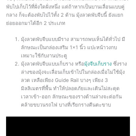
พับไปเก็บไว้ที่ฝั่งใดฝั่งหนึ่ง แต่ถ้าหากเป็นบานเลื่อนแบบคู่
กลาง ก็จะต้องพับไปไว้ทั้ง 2 ด้าน มุ้งลวดพับจีบนี้ ยังแยก
ย่อยออกมาได้อีก 2 ประเภท
มุ้งลวดพับจีบแบบมีราง สามารถพบเห็นได้ทั่วไป มี
ลักษณะเป็นกล่องเสริม 1×1 นิ้ว แปะหน้าวงกบ
เหมาะใช้กับงานประตู
มุ้งลวดพับจีบแบบเก็บราง หรือ
มุ้งจีบเก็บราง
ซึ่งราง
ล่างของมุ้งจะเลื่อนเก็บเข้าไปในกล่องเมื่อไม่ใช้มุ้ง
ลวด เหลือเพียง Guide Rail บางๆ เพียง 3
มิลลิเมตรที่พื้น ทำให้ปลอดภัยและเดินไม่สะดุด
เวลาเข้า-ออก ลักษณะของรางด้านล่างจะต่อกัน
คล้ายขบวนรถไฟ บางที่เรียกรางตีนตะขาบ