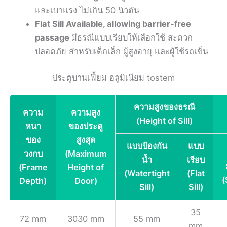
และเบาแรง ไม่เกิน 50 นิวตัน
Flat Sill Available, allowing barrier-free
passage
มีธรณีแบบเรียบให้เลือกใช้ สะดวก
ปลอดภัย สำหรับเด็กเล็ก ผู้สูงอายุ และผู้ใช้รถเข็น
ประตูบานเฟี้ยม อลูมิเนียม tostem
ความสูงของธรณี
ความ
ความสูง
(Height of Sill)
หนา
ของประตู
ของ
สูงสุด
แบบป้องกัน
แบบ
วงกบ
(Maximum
น้ำ
เรียบ
(Frame
Height of
(Watertight
(Flat
(
Depth)
Door)
Sill)
Sill)
35
72 mm
3030 mm
55 mm
mm