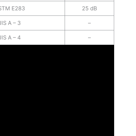
STM E283
25 dB
JIS A – 3
–
JIS A – 4
–