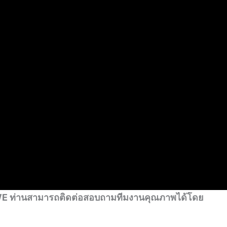
่น WE ท่านสามารถติดต่อสอบถามทีมงานคุณภาพได้โดย