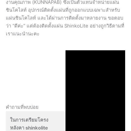
งานคุณภาพ (KUNNAPAB) ซึ่งเป็นตัวแทนจำหน่ายแผ่น
ชินโคไลท์ อุปกรณ์ติดตั้งแผ่นที่ถูกออกแบบเฉพาะสำหรับ
แผ่นชินโคไลท์ และได้ผ่านการติดตั้งมาหลายงาน ขอตอบ
ว่า “ดีค่ะ” แต่ต้องติดตั้งแผ่น ShinkoLite อย่างถูกวิธีตามที่
เราแนะนำนะคะ
คำถามที่พบบ่อย
ในการเตรียมโครง
หลังคา shinkolite