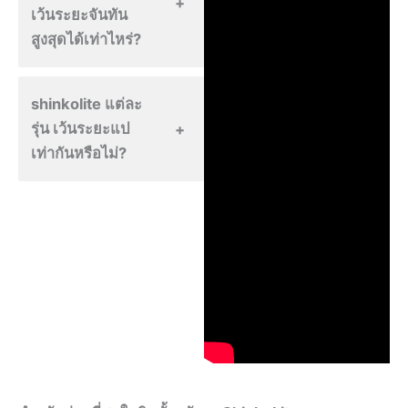
เว้นระยะจันทัน
สูงสุดได้เท่าไหร่?
shinkolite แต่ละ
รุ่น เว้นระยะแป
เท่ากันหรือไม่?