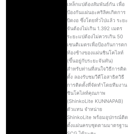
เหล็กแปต้องสัมพันธ์กัน เพื่อ
ป้องกันแผ่นอะคริลิคเกิดการ
บิดงอ ซึ่งโดยทั่วไปแล้ว ระยะ
จันต้องไม่เกิน 1.392 เมตร
ระยะแปต้องไม่ควรเกิน 50
เซนติเมตรเพื่อป้องกันการตก
ท้องช้างของแผ่นชินโคไลท์
(ขึ้นอยู่กับระยะจันทัน)
สำหรับท่านที่สนใจวิธีการติด
ตั้ง ลองรับชมวีดีโอสาธิตวิธี
การติดตั้งที่จัดทำโดยทีมงาน
ชินโคไลท์คุณภาพ
(ShinkoLite KUNNAPAB)
ตัวแทน จำหน่าย
ShinkoLite พร้อมอุปกรณ์ติด
ตั้งแผ่นครบชุดตามมาตรฐาน
SCG ได้นะคะ