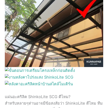
แผ่นอะคริลิค ShinkoLite SCG ดีไหม?
สำหรับหลายๆท่านอาจมีข้อสงสัยว่า ShinkoLite ดีไหม ทีม