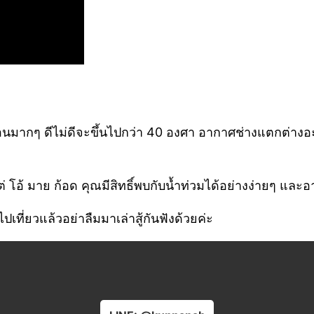
อนมากๆ ดีไม่ดีจะขึ้นไปกว่า 40 องศา อากาศช่างแตกต่างอะไ
แต่ โอ้ มาย ก้อด คุณมีสิทธิ์พบกับน้ำท่วมได้อย่างง่ายๆ แ
ที่ยวแล้วอย่าลืมมาเล่าสู้กันฟังด้วยค่ะ